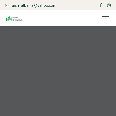
uish_albania@yahoo.com