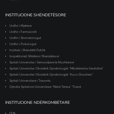
INSTITUCIONE SHËNDETËSORE
Urdhri i Mjekeve
Urdhri i Farmacistit
Urdhri i Stomatologut
Urdhri i Psikologut
Instituti i Shëndetit Publik
Inspektoriati Shteteror Shendetesor
Spitali Universitar i Semundjeve te Mushkerive
Spitali Universitar Obstetrik Gjinekologjik “Mbretëresha Geraldinë”
Spitali Universitar Obstetrik Gjinekologjik “Koco Gliozheni”
Spitali Universitare i Traumës
Qendra Spitalore Universitare “Nënë Tereza” Tiranë
INSTITUCIONE NDËRKOMBËTARE
EFN