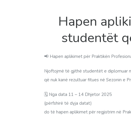
Hapen apliki
studentët q
📢 Hapen aplikimet për Praktikën Profesion
Njoftojmë të gjithë studentët e diplomuar n
që nuk kanë rezultuar fitues në Sezonin e 
🗓 Nga data 11 – 14 Dhjetor 2025
(përfshirë të dyja datat)
do të hapen aplikimet për regjistrim në Pra
📌 Aplikimi kryhet vetëm online nëpërmjet