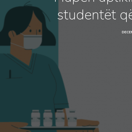
studentët q
DECEM