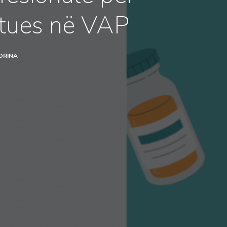
itues në VAP
ORINA