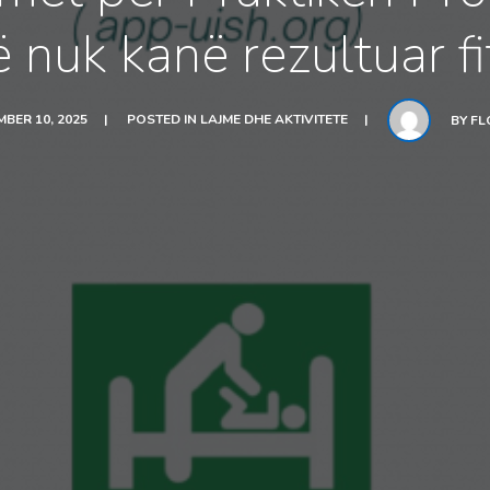
ë nuk kanë rezultuar f
BER 10, 2025
POSTED IN
LAJME DHE AKTIVITETE
BY
FL