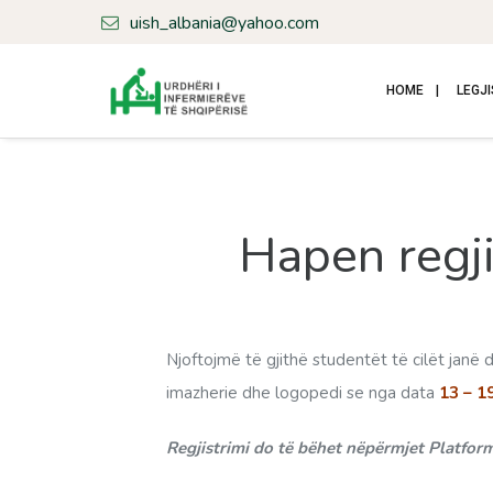
uish_albania@yahoo.com
HOME
LEGJI
Hapen regji
Njoftojmë të gjithë studentët të cilët janë d
imazherie dhe logopedi se nga data
13 – 1
Regjistrimi do të bëhet nëpërmjet Platfor