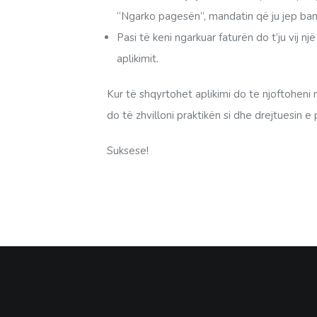
“Ngarko pagesën”, mandatin që ju jep ban
Pasi të keni ngarkuar faturën do t’ju vij 
aplikimit.
Kur të shqyrtohet aplikimi do te njoftoheni 
do të zhvilloni praktikën si dhe drejtuesin e 
Suksese!