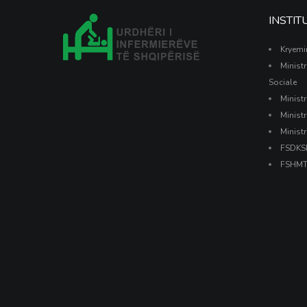
INSTI
Kryemin
Minist
Sociale
Ministr
Ministr
Ministr
FSDKS
FSHM