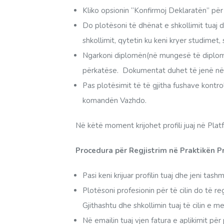
Kliko opsionin “Konfirmoj Deklaratën” pë
Do plotësoni të dhënat e shkollimit tuaj du
shkollimit, qytetin ku keni kryer studimet, 
Ngarkoni diplomën(në mungesë të diplomës
përkatëse. Dokumentat duhet të jenë në fo
Pas plotësimit të të gjitha fushave kontr
komandën Vazhdo.
Në këtë moment krijohet profili juaj në Pla
Procedura për Regjistrim në Praktikën P
Pasi keni krijuar profilin tuaj dhe jeni tas
Plotësoni profesionin për të cilin do të re
Gjithashtu dhe shkollimin tuaj të cilin e m
Në emailin tuaj vjen fatura e aplikimit pë