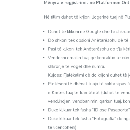
Mënyra e regjistrimit në Platformën Onl
Në fillim duhet të krijoni llogarinë tuaj në P
Duhet të klikoni ne Google dhe të shkruani
Do shkoni tek opsioni Anëtarësohu që të kr
Pasi të klikoni tek Anëtarësohu do t’ju k
Vendosni emailin tuaj që keni aktiv të ci
shkronjë të vogël dhe numra.
Kujdes: Fjalëkalimi që do krijoni duhet të 
Plotësoni të dhënat tuaja të sakta sipas f
e Kartës tuaj të Identitetit (duhet të ven
vendlindjen, vendbanimin, qarkun tuaj, k
Duke klikuar tek fusha “ID ose Pasaporta”
Duke klikuar tek fusha “Fotografia” do ng
të licencoheni)