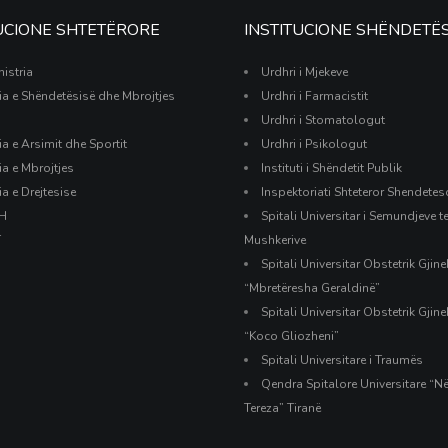
TUCIONE SHTETËRORE
INSTITUCIONE SHËNDETË
istria
Urdhri i Mjekeve
ria e Shëndetësisë dhe Mbrojtjes
Urdhri i Farmacistit
Urdhri i Stomatologut
ia e Arsimit dhe Sportit
Urdhri i Psikologut
ia e Mbrojtjes
Instituti i Shëndetit Publik
ia e Drejtesise
Inspektoriati Shteteror Shendetes
H
Spitali Universitar i Semundjeve t
T
Mushkerive
Spitali Universitar Obstetrik Gjin
“Mbretëresha Geraldinë”
Spitali Universitar Obstetrik Gjin
“Koco Gliozheni”
Spitali Universitare i Traumës
Qendra Spitalore Universitare “N
Tereza” Tiranë