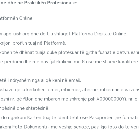
ine dhe në Praktikën Profesionale:
latformën Online.
 app-uish.org dhe do t’ju shfaqet Platforma Digjitale Online.
ijoni profilin tuaj në Platformë.
ërkohen të dhënat tuaja duke plotësuar të gjitha fushat e detyrues
lin e përdorni dhe më pas fjalëkalimin me 8 ose më shumë karakter
jetë i ndryshëm nga ai që keni në email.
ushave që ju kërkohen: emër, mbiemër, atësinë, mbiemrin e vajzërisë
dosni nr. që fillon dhe mbaron me shkronjë psh.X00000000Y), nr. e 
ombësinë dhe shtetësinë.
 do ngarkoni Kartën tuaj të Identitetit ose Pasaportën ,në formatin
arkoni Foto Dokumenti ( me veshje serioze, pasi kjo foto do të ven