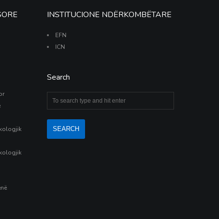
SORE
INSTITUCIONE NDËRKOMBËTARE
EFN
ICN
Search
or
e
ekologjik
ekologjik
ënë