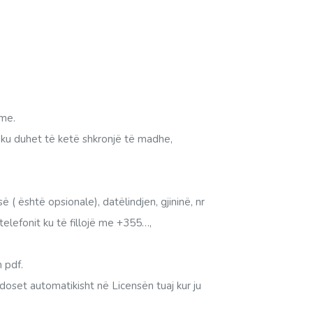
hme.
e ku duhet të ketë shkronjë të madhe,
 ( është opsionale), datëlindjen, gjininë, nr
telefonit ku të fillojë me +355…,
 pdf.
doset automatikisht në Licensën tuaj kur ju