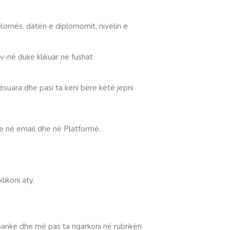
diplomës, datën e diplomomit, nivelin e
-në duke klikuar në fushat
ësuara dhe pasi ta keni bëre këtë jepni
je në email dhe në Platformë.
likoni aty.
ë banke dhe më pas ta ngarkoni në rubrikën