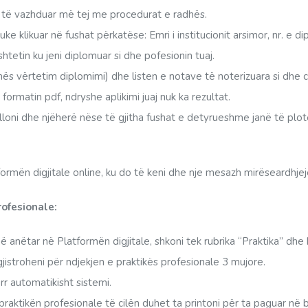
r të vazhduar më tej me procedurat e radhës.
ke klikuar në fushat përkatëse: Emri i institucionit arsimor, nr. e 
shtetin ku jeni diplomuar si dhe pofesionin tuaj.
 vërtetim diplomimi) dhe listen e notave të noterizuara si dhe cv
rmatin pdf, ndryshe aplikimi juaj nuk ka rezultat.
olloni dhe njëherë nëse të gjitha fushat e detyrueshme janë të plot
tformën digjitale online, ku do të keni dhe nje mesazh mirëseardhje
rofesionale:
hmë anëtar në Platformën digjitale, shkoni tek rubrika “Praktika” dhe k
gjistroheni për ndjekjen e praktikës profesionale 3 mujore.
err automatikisht sistemi.
r praktikën profesionale të cilën duhet ta printoni për ta paguar n