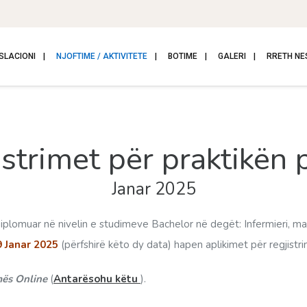
SLACIONI
NJOFTIME / AKTIVITETE
BOTIME
GALERI
RRETH NE
strimet për praktikën 
Janar 2025
iplomuar në nivelin e studimeve Bachelor në degët: Infermieri, mami,
9 Janar 2025
(përfshirë këto dy data) hapen aplikimet për regjistri
mës Online
(
Antarësohu këtu
).