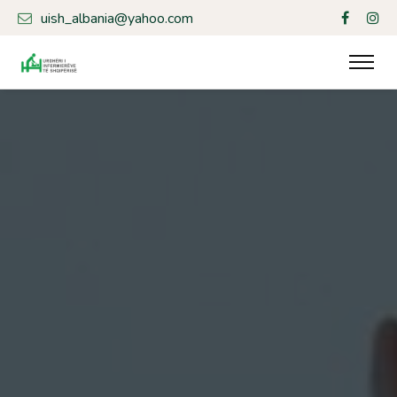
uish_albania@yahoo.com