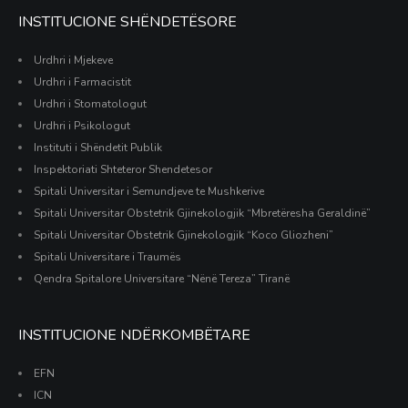
INSTITUCIONE SHËNDETËSORE
Urdhri i Mjekeve
Urdhri i Farmacistit
Urdhri i Stomatologut
Urdhri i Psikologut
Instituti i Shëndetit Publik
Inspektoriati Shteteror Shendetesor
Spitali Universitar i Semundjeve te Mushkerive
Spitali Universitar Obstetrik Gjinekologjik “Mbretëresha Geraldinë”
Spitali Universitar Obstetrik Gjinekologjik “Koco Gliozheni”
Spitali Universitare i Traumës
Qendra Spitalore Universitare “Nënë Tereza” Tiranë
INSTITUCIONE NDËRKOMBËTARE
EFN
ICN