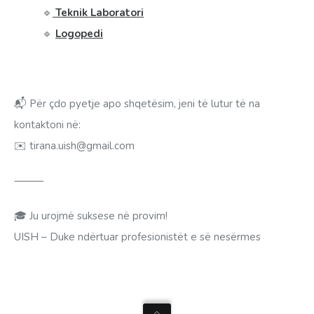
🔹
Teknik Laboratori
🔹
Logopedi
📬 Për çdo pyetje apo shqetësim, jeni të lutur të na
kontaktoni në:
✉️ tirana.uish@gmail.com
⸻
🎓 Ju urojmë suksese në provim!
UISH – Duke ndërtuar profesionistët e së nesërmes