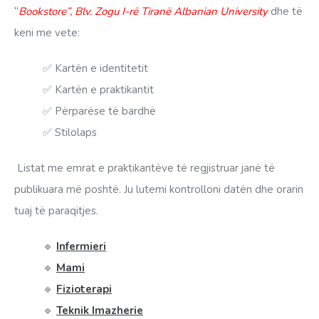
“
Bookstore”, Blv. Zogu I-rë Tiranë Albanian University
dhe të
keni me vete:
✅ Kartën e identitetit
✅ Kartën e praktikantit
✅ Përparëse të bardhë
✅ Stilolaps
Listat me emrat e praktikantëve të regjistruar janë të
publikuara më poshtë. Ju lutemi kontrolloni datën dhe orarin
tuaj të paraqitjes.
🔹
Infermieri
🔹
Mami
🔹
Fizioterapi
🔹
Teknik Imazherie