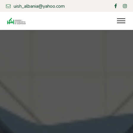
uish_albania@yahoo.com