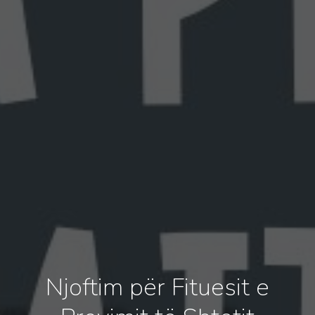
Njoftim për Fituesit e