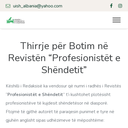
uish_albania@yahoo.com
Thirrje për Botim në
Revistën “Profesionistët e
Shëndetit”
Këshilli i Redaksisë ka vendosur që numri i radhës i Revistës
“
Profesionistët e Shëndetit
” t’i kushtohet plotësisht
profesionistëve të kujdesit shëndetësor në diasporë.
Ftojmë të gjithë autorët të paraqesin punimet e tyre në
gjuhën anglisht sipas udhëzimeve të mëposhtëme: