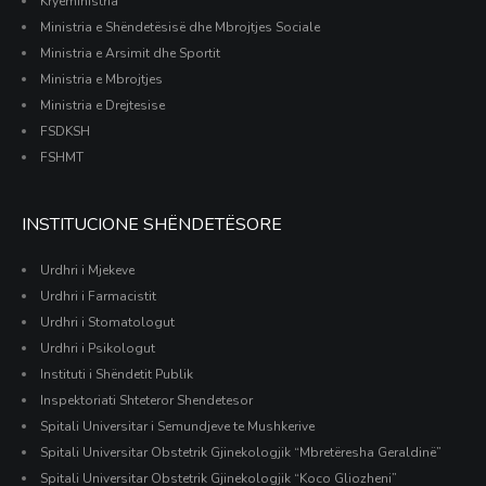
Kryeministria
Ministria e Shëndetësisë dhe Mbrojtjes Sociale
Ministria e Arsimit dhe Sportit
Ministria e Mbrojtjes
Ministria e Drejtesise
FSDKSH
FSHMT
INSTITUCIONE SHËNDETËSORE
Urdhri i Mjekeve
Urdhri i Farmacistit
Urdhri i Stomatologut
Urdhri i Psikologut
Instituti i Shëndetit Publik
Inspektoriati Shteteror Shendetesor
Spitali Universitar i Semundjeve te Mushkerive
Spitali Universitar Obstetrik Gjinekologjik “Mbretëresha Geraldinë”
Spitali Universitar Obstetrik Gjinekologjik “Koco Gliozheni”