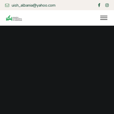
uish_albania@yahoo.com